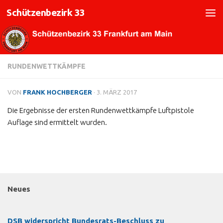
Schützenbezirk 33
Zum Inhalt springen
RUNDENWETTKÄMPFE
VON
FRANK HOCHBERGER
·
3. MÄRZ 2017
Die Ergebnisse der ersten Rundenwettkämpfe Luftpistole
Auflage sind ermittelt wurden.
Neues
DSB widerspricht Bundesrats-Beschluss zu