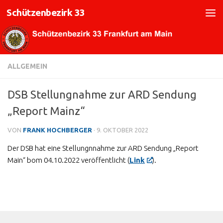
Schützenbezirk 33
Zum Inhalt springen
ALLGEMEIN
DSB Stellungnahme zur ARD Sendung
„Report Mainz“
VON
FRANK HOCHBERGER
·
9. OKTOBER 2022
Der DSB hat eine Stellungnnahme zur ARD Sendung „Report
Main“ bom 04.10.2022 veröffentlicht (
Link
).